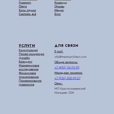
Глэмпинг
Команда
Отели
Отзывы
Базы отдыха
Медиа
Смотреть всё
Блог
УСЛУГИ
ДЛЯ СВЯЗИ
Консультация
E-mail:
Проект концепции
info@mestoarchitect.com
Дизайн
Брендинг
Общие вопросы:
Маркетинговое
+7 (495) 741-91-99
исследование
Менеджер проектов:
Финансовое
планирование
+7 (936) 300-99-27
Проектирование
Офис:
глэмпингов
МО Краснознаменский
Мальцево 30А