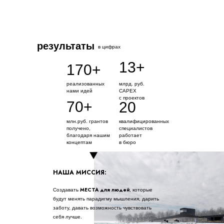
результаты
в цифрах
13+
170+
реализованных
млрд. руб.
нами идей
CAPEX
с проектов
70+
20
млн.руб. грантов
квалифицированных
получено,
специалистов
благодаря нашим
работает
концептам
в бюро
НАША МИССИЯ:
МЕСТА для людей
Создавать
, которые
будут менять парадигму мышления, дарить
заботу, давать возможность чувствовать
себя лучше.