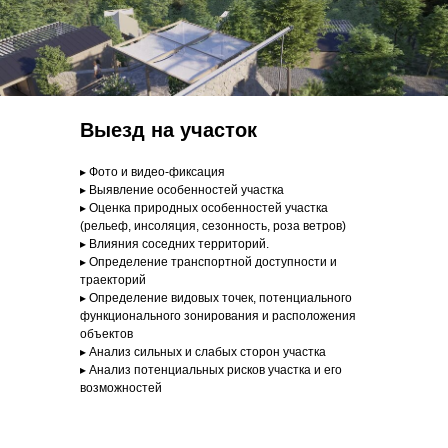
Выезд на участок
1
2
▸ Фото и видео-фиксация
Определение конкурентной
Определение возможных
▸ Выявление особенностей участка
среды региона
туристических программ п
▸ Оценка природных особенностей участка
(рельеф, инсоляция, сезонность, роза ветров)
▸ Влияния соседних территорий.
▸ Определение транспортной доступности и
траекторий
▸ Определение видовых точек, потенциального
функционального зонирования и расположения
объектов
▸ Анализ сильных и слабых сторон участка
▸ Анализ потенциальных рисков участка и его
возможностей