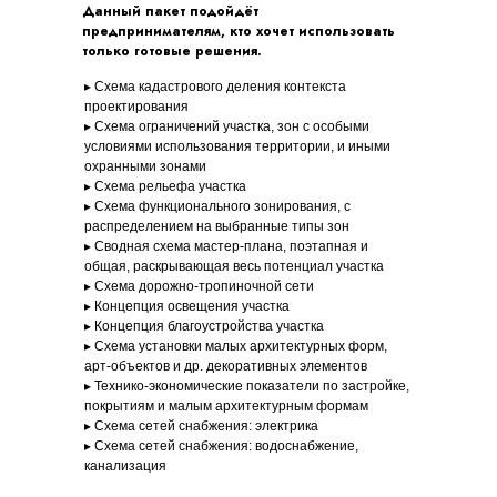
Данный пакет подойдёт
предпринимателям, кто хочет использовать
только готовые решения.
▸ Схема кадастрового деления контекста
проектирования
▸ Схема ограничений участка, зон с особыми
условиями использования территории, и иными
охранными зонами
▸ Схема рельефа участка
▸ Схема функционального зонирования, с
распределением на выбранные типы зон
▸ Сводная схема мастер-плана, поэтапная и
общая, раскрывающая весь потенциал участка
▸ Схема дорожно-тропиночной сети
▸ Концепция освещения участка
▸ Концепция благоустройства участка
▸ Схема установки малых архитектурных форм,
арт-объектов и др. декоративных элементов
▸ Технико-экономические показатели по застройке,
покрытиям и малым архитектурным формам
▸ Схема сетей снабжения: электрика
▸ Схема сетей снабжения: водоснабжение,
канализация