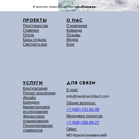
зарабатывать.
И конечно помогать на них
ПРОЕКТЫ
О НАС
Пространства
О компании
Глэмпинг
Команда
Отели
Отзывы
Базы отдыха
Медиа
Смотреть всё
Блог
УСЛУГИ
ДЛЯ СВЯЗИ
Консультация
E-mail:
Проект концепции
info@mestoarchitect.com
Дизайн
Брендинг
Общие вопросы:
Маркетинговое
+7 (495) 741-91-99
исследование
Менеджер проектов:
Финансовое
планирование
+7 (936) 300-99-27
Проектирование
Офис:
глэмпингов
МО Краснознаменский