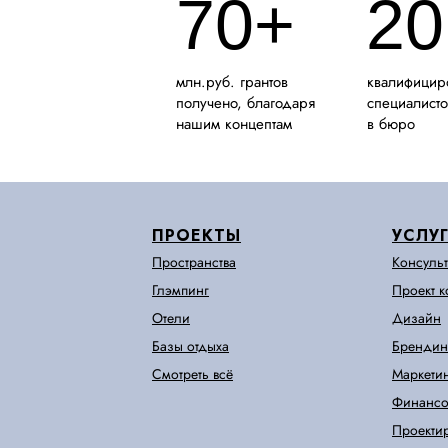
70+
20
млн.руб. грантов
квалифицир
получено, благодаря
специалисто
нашим концептам
в бюро
ПРОЕКТЫ
УСЛУ
Пространства
Консуль
Глэмпинг
Проект 
Отели
Дизайн
Базы отдыха
Брендин
Смотреть всё
Маркети
Финансо
Проекти