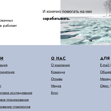
И конечно помогать на них
зарабатывать.
ованных
в работает
ГИ
О НАС
ДЛЯ
тация
О компании
E-mail:
концепции
Команда
Общие
Отзывы
Менедж
г
Медиа
Офис:
нговое исследование
Блог
вое планирование
рование глэмпингов