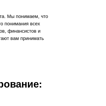
та. Мы понимаем, что
го понимания всех
ов, финансистов и
гают вам принимать
рование: