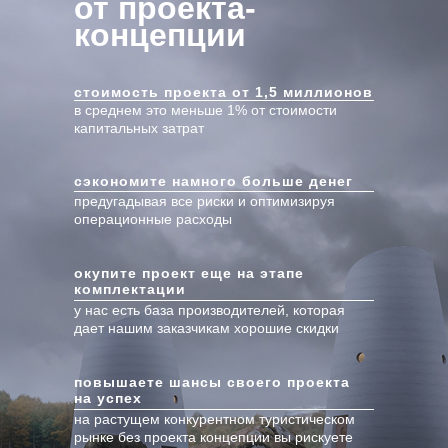
от проекта-
концепции
стоимость проекта от 1,5 миллионов
в среднем это меньше 1% от стоимости
капитальных затрат
сэкономите намного больше денег
предугадывая все риски и оптимизируя
операционные расходы
окупите проект еще на этапе
комплектации
у нас есть база производителей, которая
дает нашим заказчикам хорошие скидки
повышаете шансы своего проекта
на успех
на растущем конкурентном туристическом
рынке без проекта концепции вы рискуете