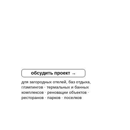
Проект-
концепция
обсудить проект →
для загородных отелей, баз отдыха,
глэмпингов · термальных и банных
комплексов · реновации объектов ·
ресторанов · парков · поселков