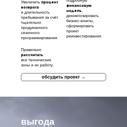
подробную
процент
Увеличить
финансовую
возврата
модель
,
и длительность
декомпозировать
пребывания за счёт
бизнес-юниты,
тщательно
сформировать
продуманного
проект
сезонного
реинвестирования.
программирования.
Правильно
рассчитать
все технические
зоны и их работу.
обсудить проект →
выгода