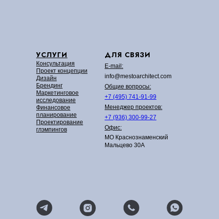
УСЛУГИ
ДЛЯ СВЯЗИ
Консультация
E-mail:
Проект концепции
info@mestoarchitect.com
Дизайн
Брендинг
Общие вопросы:
Маркетинговое
+7 (495) 741-91-99
исследование
Менеджер проектов:
Финансовое
планирование
+7 (936) 300-99-27
Проектирование
Офис:
глэмпингов
МО Краснознаменский
Мальцево 30А