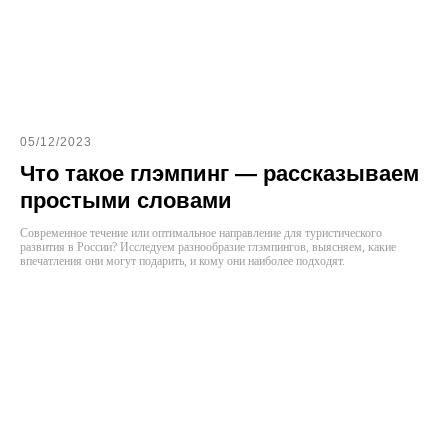
05/12/2023
Что такое глэмпинг — рассказываем
простыми словами
Современное течение или оптимальное направление для туристического
развития в России? Исследуем разнообразие глэмпингов, выясняем, какие
впечатления они могут подарить, и кому они наиболее подходят.