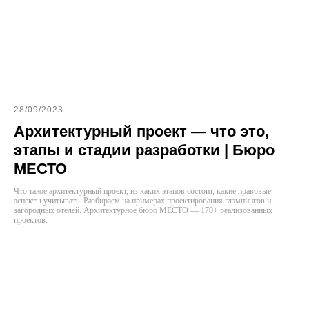
28/09/2023
Архитектурный проект — что это,
этапы и стадии разработки | Бюро
МЕСТО
Что такое архитектурный проект, из каких этапов состоит, какие правовые
аспекты учитывать. Разбираем на примерах проектирования глэмпингов и
загородных отелей. Архитектурное бюро МЕСТО — 170+ реализованных
проектов.