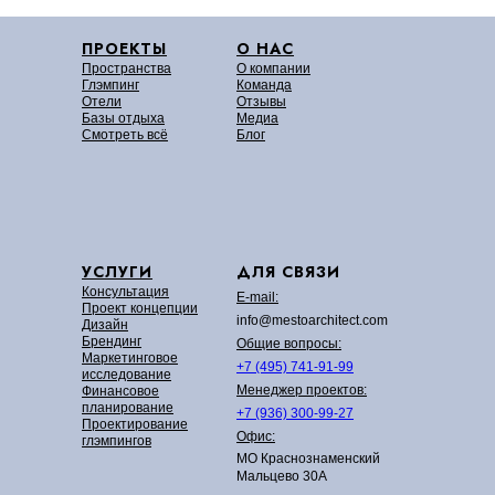
ПРОЕКТЫ
О НАС
Пространства
О компании
Глэмпинг
Команда
Отели
Отзывы
Базы отдыха
Медиа
Смотреть всё
Блог
УСЛУГИ
ДЛЯ СВЯЗИ
Консультация
E-mail:
Проект концепции
info@mestoarchitect.com
Дизайн
Брендинг
Общие вопросы:
Маркетинговое
+7 (495) 741-91-99
исследование
Менеджер проектов:
Финансовое
планирование
+7 (936) 300-99-27
Проектирование
Офис:
глэмпингов
МО Краснознаменский
Мальцево 30А