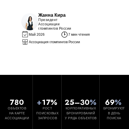
Жанна Кира
Президент
Ассоциации
глэмпингов России
780
+
17%
25–30
%
69
%
Май 2026
7 мин чтения
ОБЪЕКТОВ
РОСТ
КОРПОРАТИВНЫХ
БРОНИРУЮТ
Ассоциация глэмпингов России
НА КАРТЕ
ПОИСКОВЫХ
БРОНИРОВАНИЙ
В ДЕНЬ
АССОЦИАЦИИ
ЗАПРОСОВ
У РЯДА ОБЪЕКТОВ
ПОИСКА