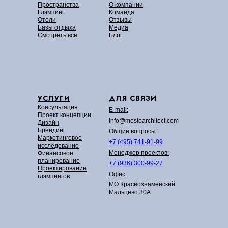
Пространства
О компании
Глэмпинг
Команда
Отели
Отзывы
Базы отдыха
Медиа
Смотреть всё
Блог
УСЛУГИ
ДЛЯ СВЯЗИ
Консультация
E-mail:
Проект концепции
info@mestoarchitect.com
Дизайн
Брендинг
Общие вопросы:
Маркетинговое
+7 (495) 741-91-99
исследование
Менеджер проектов:
Финансовое
планирование
+7 (936) 300-99-27
Проектирование
Офис:
глэмпингов
МО Краснознаменский
Мальцево 30А