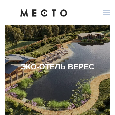
2
21
ПРОСТРАНСТВА
ГЛЭМПИНГИ
17
2
ОТЕЛИ
БАЗЫ
ПАРКИ
13
ОТДЫХА
ЭКО-ОТЕЛЬ ВЕРЕС