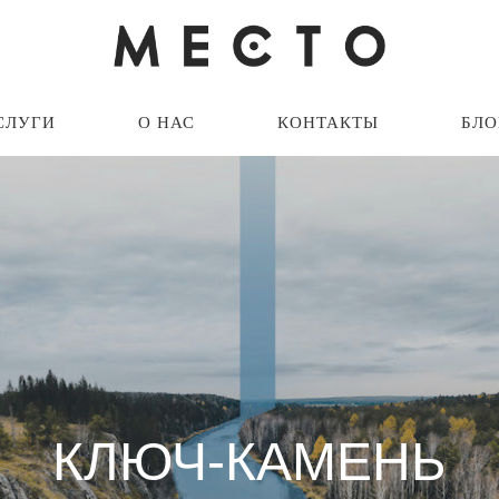
УГИ
О НАС
КОНТАКТЫ
СЛУГИ
О НАС
КОНТАКТЫ
БЛО
КЛЮЧ-КАМЕНЬ