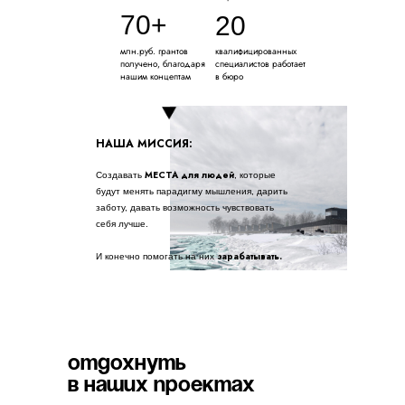
70+
20
млн.руб. грантов
квалифицированных
получено, благодаря
специалистов работает
нашим концептам
в бюро
НАША МИССИЯ:
МЕСТА для людей
Создавать
, которые
будут менять парадигму мышления, дарить
заботу, давать возможность чувствовать
себя лучше.
зарабатывать.
И конечно помогать на них
Отдохнуть
в наших проектах