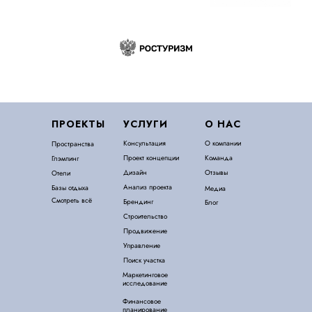
ПРОЕКТЫ
УСЛУГИ
О НАС
Консультация
О компании
Пространства
Проект концепции
Команда
Глэмпинг
Дизайн
Отзывы
Отели
Анализ проекта
Базы отдыха
Медиа
Смотреть всё
Брендинг
Блог
Строительство
Продвижение
Управление
Поиск участка
Маркетинговое
исследование
Финансовое
планирование